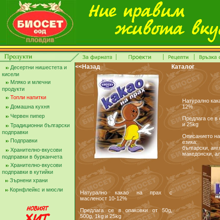
<<Назад
Каталог
Десертни нишестета и
кисели
Мляко и млечни
продукти
Топли напитки
Натурално кака
Домашна кухня
12%
Червен пипер
Предлага се в 
и 25kg
Традиционни български
подправки
Описанието на
Подправки
езика:
български, анг
Хранително-вкусови
македонски, ал
подправки в бурканчета
Хранително-вкусови
подправки в кутийки
Зърнени храни
Корнфлейкс и мюсли
Натурално какао на прах с
масленост 10-12%
Предлага се в опаковки от 50g,
500g, 1kg и 25kg