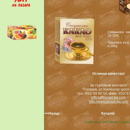
Специално ка
20-22%
Предлага се в 
и 25kg
Отлично качество!
За търговски контакти:
Пловдив, ул.Кукленско шосе
тел.: 032/ 69 60 54; факс: 032/ 6
office@bioset-bg.com
http://www.bioset-bg.com
<<Назад
Каталог
© 2003 Bioset OOD Plovdiv Created