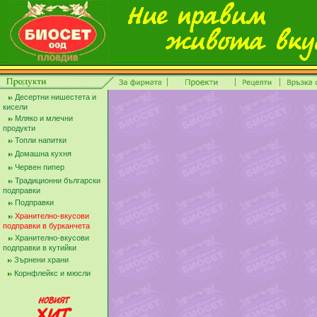
Десертни нишестета и
кисели
Мляко и млечни
продукти
Топли напитки
Домашна кухня
Червен пипер
Традиционни български
подправки
Подправки
Хранително-вкусови
подправки в бурканчета
Хранително-вкусови
подправки в кутийки
Зърнени храни
Корнфлейкс и мюсли