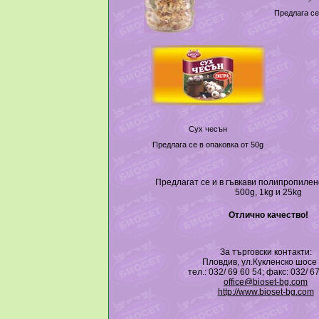
Предлага се
Сух чесън
Предлага се в опаковка от 50g
Предлагат се и в гъвкави полипропилен
500g, 1kg и 25kg
Отлично качество!
За търговски контакти:
Пловдив, ул.Кукленско шосе
тел.: 032/ 69 60 54; факс: 032/ 6
office@bioset-bg.com
http://www.bioset-bg.com