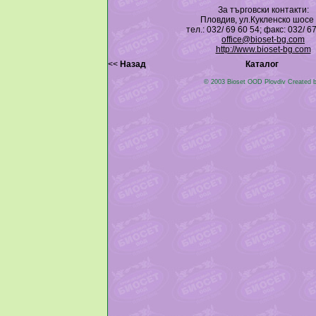
За търговски контакти:
Пловдив, ул.Кукленско шосе
тел.: 032/ 69 60 54; факс: 032/ 6
office@bioset-bg.com
http://www.bioset-bg.com
<<
Назад
Каталог
© 2003 Bioset OOD Plovdiv Created