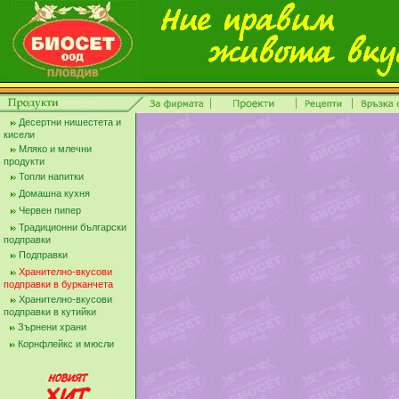
Десертни нишестета и
кисели
Мляко и млечни
продукти
Топли напитки
Домашна кухня
Червен пипер
Традиционни български
подправки
Подправки
Хранително-вкусови
подправки в бурканчета
Хранително-вкусови
подправки в кутийки
Зърнени храни
Корнфлейкс и мюсли