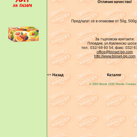
Отлично качество!
Предлагат се в опаковки от 50g, 500g
За търговски контакти:
Пловдив, ул.Кукленско шосе
тел.: 032/ 69 60 54; факс: 032/ 6
office@bioset-bg.com
http://www.bioset-bg.com
<<
Назад
Каталог
© 2003 Bioset OOD Plovdiv Created