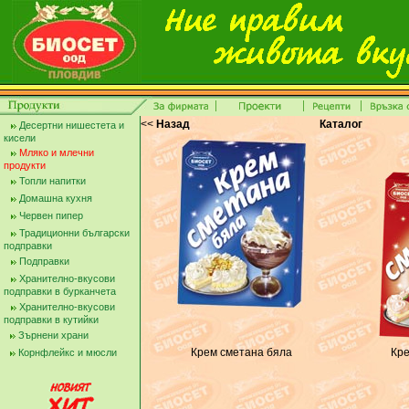
<<
Назад
Каталог
Десертни нишестета и
кисели
Мляко и млечни
продукти
Топли напитки
Домашна кухня
Червен пипер
Традиционни български
подправки
Подправки
Хранително-вкусови
подправки в бурканчета
Хранително-вкусови
подправки в кутийки
Зърнени храни
Крем сметана бяла
Кре
Корнфлейкс и мюсли