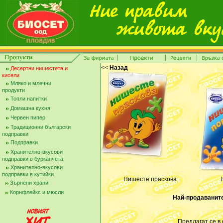
<<
Назад
Десертни нишестета и
кисели
Мляко и млечни
продукти
Топли напитки
Домашна кухня
Червен пипер
Традиционни български
подправки
Подправки
Хранително-вкусови
подправки в бурканчета
Хранително-вкусови
подправки в кутийки
Нишесте праскова
Зърнени храни
Корнфлейкс и мюсли
Най-продаваните
Предлагат се в 