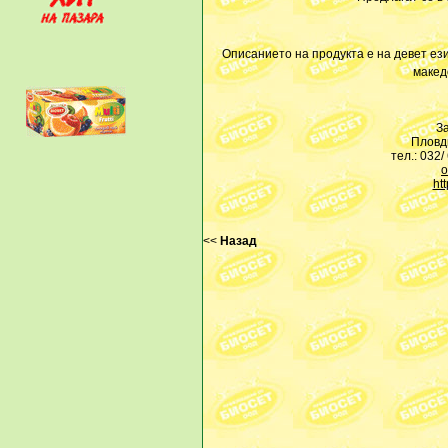
Описанието на продукта е на девет език
макед
За
Пловди
тел.: 032/
o
ht
<<
Назад