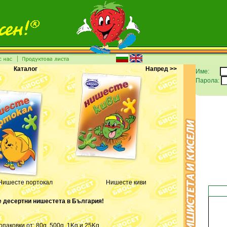
Каталог
Напред >>
Име:
Парола:
Нишесте портокал
Нишесте киви
 десертни нишестета в България!
опаковки от: 80g, 500g, 1Kg и 25Kg