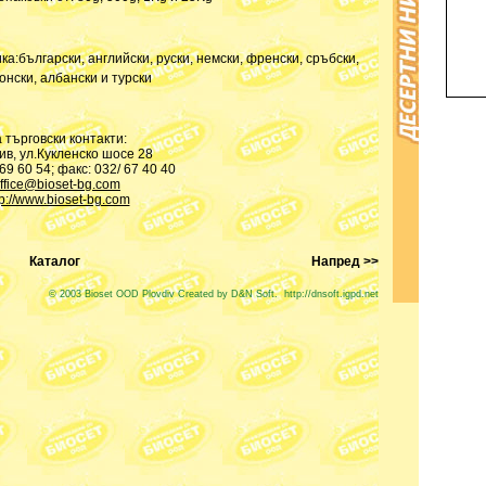
а:български, английски, руски, немски, френски, сръбски,
онски, албански и турски
 търговски контакти:
в, ул.Кукленско шосе 28
 69 60 54; факс: 032/ 67 40 40
ffice@bioset-bg.com
tp://www.bioset-bg.com
Каталог
Напред >>
© 2003 Bioset OOD Plovdiv Created by D&N Soft.
http://dnsoft.igpd.net