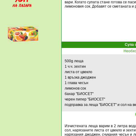
вари. Когато супата стане готова се пас
лимоновия сок. Добавят се сметаната и 
Супа 
Необхо
500
g
леща
1 ч.ч. зехтин
листа от цвекло
1 връзка джоджен
1 глава чесън
лимонов сок
бахар "БИОСЕТ"
черен пипер "БИОСЕТ"
подправка за леща "БИОСЕТ" и сол на вк
Изчистената леща варим в 2 литра вода
сол, нарязаните листа от цвекло и зехт
нарязания джоджен, счукания чесън и ли