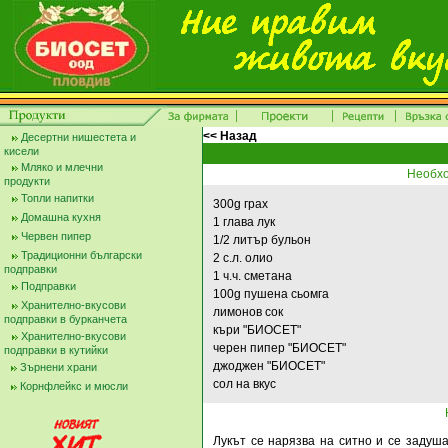
<< Назад
Десертни нишестета и
кисели
Мляко и млечни
Необхо
продукти
Топли напитки
300g грах
Домашна кухня
1 глава лук
Червен пипер
1/2 литър бульон
Традиционни български
2 с.л. олио
подправки
1 ч.ч. сметана
Подправки
100g пушена сьомга
Хранително-вкусови
лимонов сок
подправки в бурканчета
къри "БИОСЕТ"
Хранително-вкусови
черен пипер "БИОСЕТ"
подправки в кутийки
джоджен "БИОСЕТ"
Зърнени храни
сол на вкус
Корнфлейкс и мюсли
Лукът се нарязва на ситно и се задуша