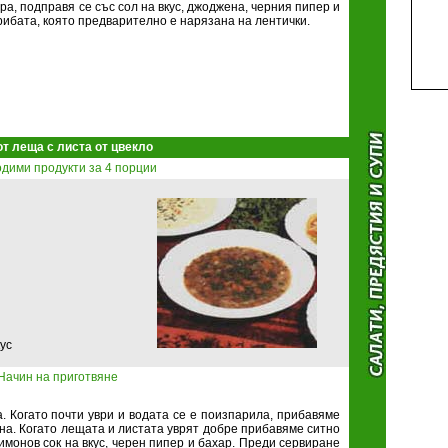
ира, подправя се със сол на вкус, джоджена, черния пипер и
рибата, която предварително е нарязана на лентички.
от леща с листа от цвекло
дими продукти за 4 порции
ус
Начин на приготвяне
. Когато почти уври и водата се е поизпарила, прибавяме
ина. Когато лещата и листата уврят добре прибавяме ситно
монов сок на вкус, черен пипер и бахар. Преди сервиране