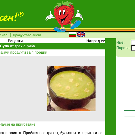
Рецепти
Напред >>
Име:
Супа от грах с риба
Парола:
дими продукти за 4 порции
Начин на приготвяне
ва в олиото. Прибав
я
т се грахът, бульонът и кърито и се